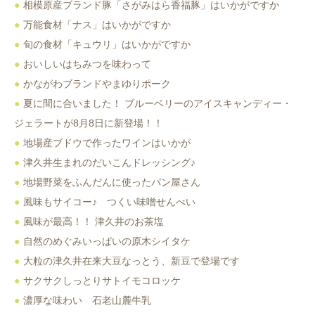
相模原産ブランド豚「さがみはら香福豚」はいかがですか
万能食材「ナス」はいかがですか
旬の食材「キュウリ」はいかがですか
おいしいはちみつを味わって
かながわブランドやまゆりポーク
夏に間に合いました！ ブルーベリーのアイスキャンディー・
ジェラートが8月8日に新登場！！
地場産ブドウで作ったワインはいかが
津久井生まれのだいこんドレッシング♪
地場野菜をふんだんに使ったパン屋さん
風味もサイコー♪ つくい味噌せんべい
風味が最高！！ 津久井のお茶塩
自然のめぐみいっぱいの原木シイタケ
大粒の津久井在来大豆なっとう、新豆で登場です
サクサクしっとりサトイモコロッケ
濃厚な味わい 石老山麓牛乳