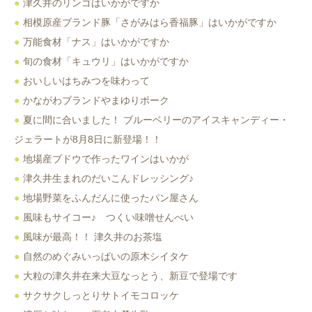
津久井のリンゴはいかがですか
相模原産ブランド豚「さがみはら香福豚」はいかがですか
万能食材「ナス」はいかがですか
旬の食材「キュウリ」はいかがですか
おいしいはちみつを味わって
かながわブランドやまゆりポーク
夏に間に合いました！ ブルーベリーのアイスキャンディー・
ジェラートが8月8日に新登場！！
地場産ブドウで作ったワインはいかが
津久井生まれのだいこんドレッシング♪
地場野菜をふんだんに使ったパン屋さん
風味もサイコー♪ つくい味噌せんべい
風味が最高！！ 津久井のお茶塩
自然のめぐみいっぱいの原木シイタケ
大粒の津久井在来大豆なっとう、新豆で登場です
サクサクしっとりサトイモコロッケ