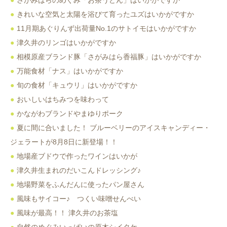
さがみはらのめぐみ「お茶うどん」はいかがですか
きれいな空気と太陽を浴びて育ったユズはいかがですか
11月期あぐりんず出荷量No.1のサトイモはいかがですか
津久井のリンゴはいかがですか
相模原産ブランド豚「さがみはら香福豚」はいかがですか
万能食材「ナス」はいかがですか
旬の食材「キュウリ」はいかがですか
おいしいはちみつを味わって
かながわブランドやまゆりポーク
夏に間に合いました！ ブルーベリーのアイスキャンディー・
ジェラートが8月8日に新登場！！
地場産ブドウで作ったワインはいかが
津久井生まれのだいこんドレッシング♪
地場野菜をふんだんに使ったパン屋さん
風味もサイコー♪ つくい味噌せんべい
風味が最高！！ 津久井のお茶塩