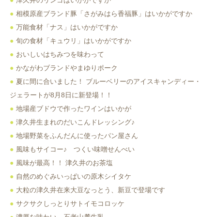
相模原産ブランド豚「さがみはら香福豚」はいかがですか
万能食材「ナス」はいかがですか
旬の食材「キュウリ」はいかがですか
おいしいはちみつを味わって
かながわブランドやまゆりポーク
夏に間に合いました！ ブルーベリーのアイスキャンディー・
ジェラートが8月8日に新登場！！
地場産ブドウで作ったワインはいかが
津久井生まれのだいこんドレッシング♪
地場野菜をふんだんに使ったパン屋さん
風味もサイコー♪ つくい味噌せんべい
風味が最高！！ 津久井のお茶塩
自然のめぐみいっぱいの原木シイタケ
大粒の津久井在来大豆なっとう、新豆で登場です
サクサクしっとりサトイモコロッケ
濃厚な味わい 石老山麓牛乳