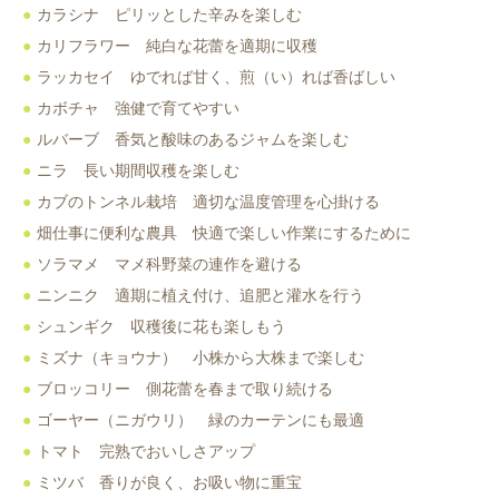
カラシナ ピリッとした辛みを楽しむ
カリフラワー 純白な花蕾を適期に収穫
ラッカセイ ゆでれば甘く、煎（い）れば香ばしい
カボチャ 強健で育てやすい
ルバーブ 香気と酸味のあるジャムを楽しむ
ニラ 長い期間収穫を楽しむ
カブのトンネル栽培 適切な温度管理を心掛ける
畑仕事に便利な農具 快適で楽しい作業にするために
ソラマメ マメ科野菜の連作を避ける
ニンニク 適期に植え付け、追肥と灌水を行う
シュンギク 収穫後に花も楽しもう
ミズナ（キョウナ） 小株から大株まで楽しむ
ブロッコリー 側花蕾を春まで取り続ける
ゴーヤー（ニガウリ） 緑のカーテンにも最適
トマト 完熟でおいしさアップ
ミツバ 香りが良く、お吸い物に重宝