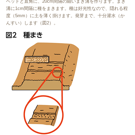
ベッドと直角に、20cm間隔の細いまき溝を作ります。まき
溝に1cm間隔に種をまきます。種は好光性なので、隠れる程
度（5mm）に土を薄く掛けます。発芽まで、十分灌水（か
んすい）します（図2）。