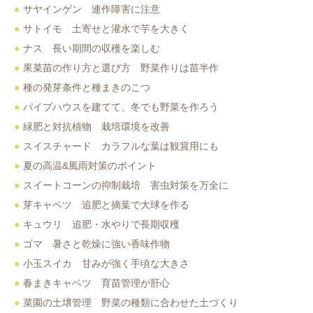
サヤインゲン 連作障害に注意
サトイモ 土寄せと灌水で芋を大きく
ナス 長い期間の収穫を楽しむ
果菜苗の作り方と選び方 野菜作りは苗半作
種の発芽条件と種まきのこつ
パイプハウスを建てて、冬でも野菜を作ろう
緑肥と対抗植物 栽培環境を改善
スイスチャード カラフルな葉は観賞用にも
夏の高温&風雨対策のポイント
スイートコーンの抑制栽培 害虫対策を万全に
芽キャベツ 追肥と摘葉で大球を作る
キュウリ 追肥・水やりで長期収穫
ゴマ 暑さと乾燥に強い香味作物
小玉スイカ 甘みが強く手頃な大きさ
春まきキャベツ 育苗管理が肝心
菜園の土壌管理 野菜の種類に合わせた土づくり