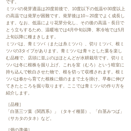
です。
ミツバの発芽適温は20度前後で、10度以下の低温や30度以上
の高温では発芽が困難です。発芽後は10～20度でよく成長し
ます。なお、低温により花芽分化し、その後の高温・長日で
とう立ちするため、温暖地では4月中旬以降、寒冷地では5月
上旬以降に種まきします。
ミツバは、青ミツバ（または糸ミツバ）、切りミツバ、根ミ
ツバの3タイプがあります。青ミツバは青々とした葉を楽し
む品種で、店頭に並ぶのはほとんどが水耕栽培です。切りミ
ツバは冬に根株を掘り上げ、これを室（むろ）という暗室に
持ち込んで軟白させた物で、根を切って収穫されます。根ミ
ツバは春から育てた根株に畑のままで土を掛け、早春に伸び
てきたところを掘り取ります。ここでは青ミツバの作り方を
紹介します。
［品種］
「白茎三ツ葉（関西系）」（タキイ種苗）、「白茎みつば」
（サカタのタネ）など。
［畑の準備］