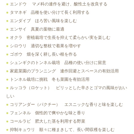
エンドウ マメ科の連作を避け、酸性土を改良する
タマネギ 品種を使い分けて長く利用する
エンダイブ ほろ苦い風味を楽しむ
エンサイ 真夏の葉物に最適
オクラ 密植栽培で生長を抑えて柔らかい実を楽しむ
シロウリ 適切な整枝で着果を増やす
ゴボウ 畑を深く耕し長い根を作る
シュンギクのトンネル栽培 品種の使い分けに留意
家庭菜園のプランニング 連作回避とスペースの有効活用
トンネル栽培に挑戦 冬も菜園を有効活用
ルッコラ（ロケット） ピリッとした辛さとゴマの風味がおい
しい
コリアンダー（パクチー） エスニックな香りと味を楽しむ
フェンネル 個性的で爽やかな味と香り
コールラビ 肥大した茎を利用する野菜
抑制キュウリ 順々に種まきして、長い間収穫を楽しむ