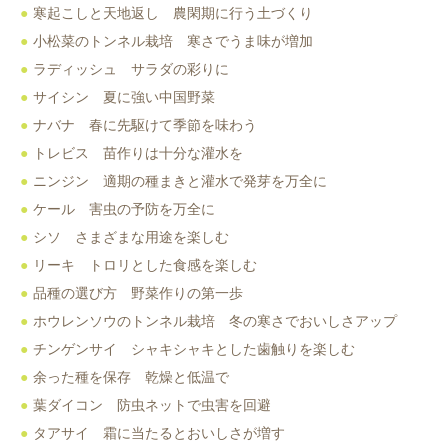
寒起こしと天地返し 農閑期に行う土づくり
小松菜のトンネル栽培 寒さでうま味が増加
ラディッシュ サラダの彩りに
サイシン 夏に強い中国野菜
ナバナ 春に先駆けて季節を味わう
トレビス 苗作りは十分な灌水を
ニンジン 適期の種まきと灌水で発芽を万全に
ケール 害虫の予防を万全に
シソ さまざまな用途を楽しむ
リーキ トロリとした食感を楽しむ
品種の選び方 野菜作りの第一歩
ホウレンソウのトンネル栽培 冬の寒さでおいしさアップ
チンゲンサイ シャキシャキとした歯触りを楽しむ
余った種を保存 乾燥と低温で
葉ダイコン 防虫ネットで虫害を回避
タアサイ 霜に当たるとおいしさが増す